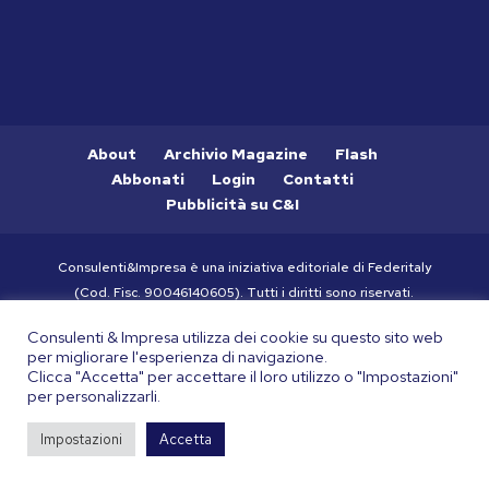
About
Archivio Magazine
Flash
Abbonati
Login
Contatti
Pubblicità su C&I
Consulenti&Impresa è una iniziativa editoriale di Federitaly
(Cod. Fisc. 90046140605). Tutti i diritti sono riservati.
Consulta la nostra
Privacy Policy
e
Cookie Policy
Consulenti & Impresa utilizza dei cookie su questo sito web
per migliorare l'esperienza di navigazione.
Clicca "Accetta" per accettare il loro utilizzo o "Impostazioni"
per personalizzarli.
Impostazioni
Accetta