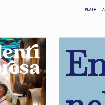
FLASH
A
En
ne