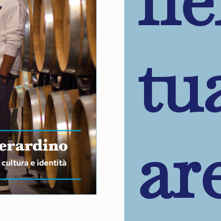
tu
ar