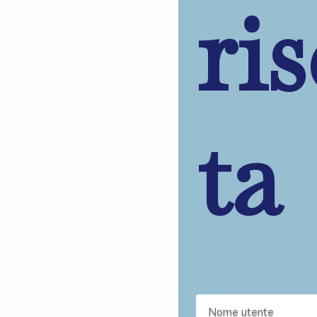
ri
ta