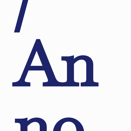
/
An
no