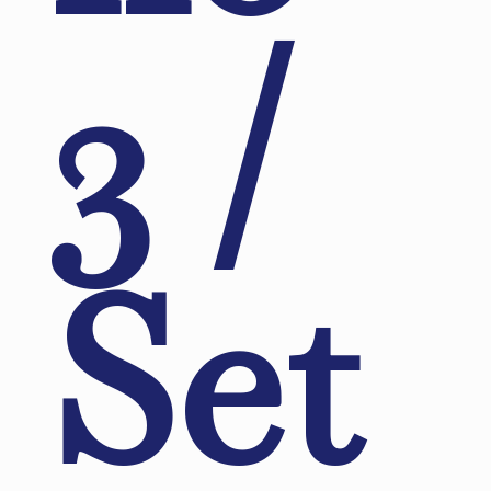
3 /
Set