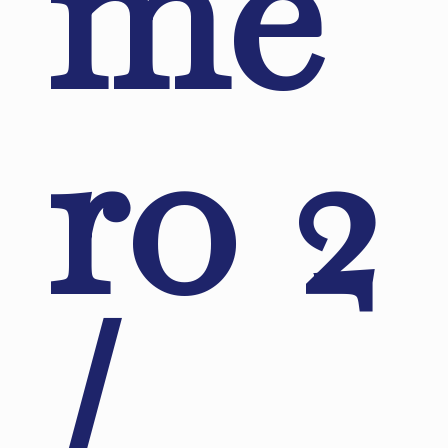
me
ro 2
/