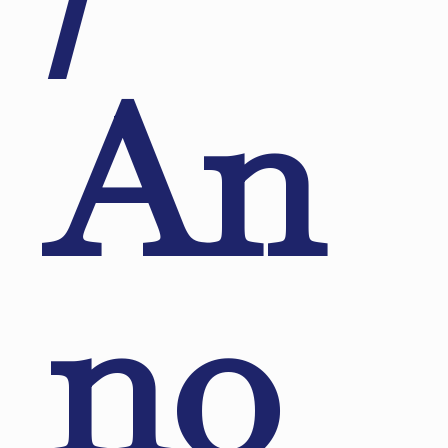
An
no