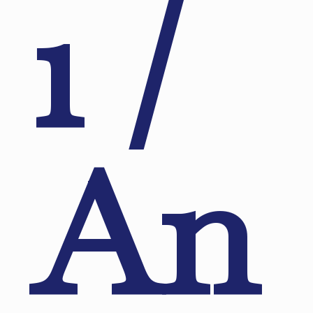
1 /
An