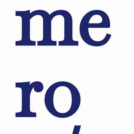
me
ro