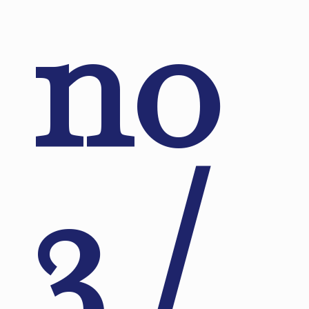
no
3 /