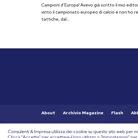
Campioni d’Europa! Avevo già scritto il mio edito
vinto il campionato europeo di calcio e non ho r
tattiche, dal...
About
Archivio Magazine
Flash
Ab
Consulenti&Impresa è una iniziativa editoriale di Federi
Consulenti & Impresa utilizza dei cookie su questo sito web per mi
Consulta la nostra
Privacy Policy
e
Cookie Policy
Clicca "Accetta" per accettare il loro utilizzo o "Impostazioni" per 