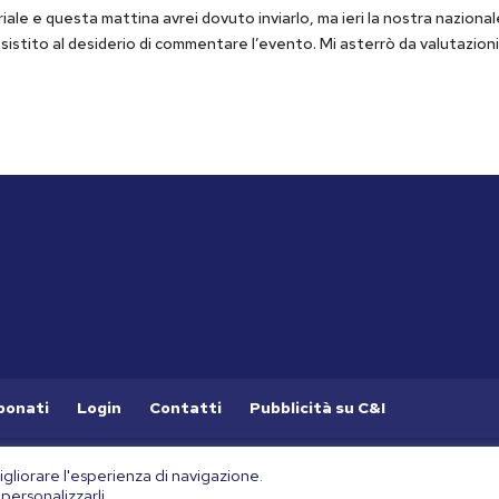
riale e questa mattina avrei dovuto inviarlo, ma ieri la nostra naziona
esistito al desiderio di commentare l’evento. Mi asterrò da valutazion
bonati
Login
Contatti
Pubblicità su C&I
taly (Cod. Fisc. 90046140605). Tutti i diritti sono riservati.
gliorare l'esperienza di navigazione.
personalizzarli.