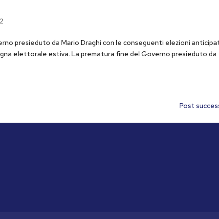
2
rno presieduto da Mario Draghi con le conseguenti elezioni anticipat
pagna elettorale estiva. La prematura fine del Governo presieduto da
Post success