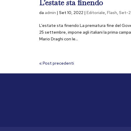
L’estate sta finendo
da
admin
|
Set 10, 2022
|
Editoriale
,
Flash
,
Set-2
L’estate sta finendo La prematura fine del Gove
25 settembre, impone agli italiani la prima cam
Mario Draghi con le...
« Post precedenti